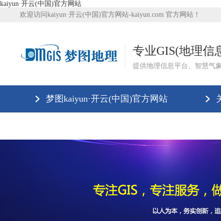
kaiyun·开云(中国)官方网站
欢迎访问kaiyun·开云(中国)官方网站-kaiyun.com 官方网站！
专业GIS(地理
提供地理信息平台、智慧气
梦图kaiyun·开云(中国)官方网站
kaiyun·开云(中国)官方网站
kaiy