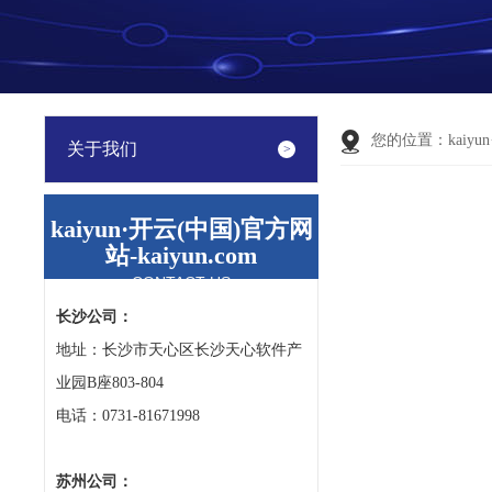
您的位置：
kaiy
关于我们
kaiyun·开云(中国)官方网
站-kaiyun.com
CONTACT US
长沙公司：
地址：长沙市天心区长沙天心软件产
业园B座803-804
电话：0731-81671998
苏州公司：