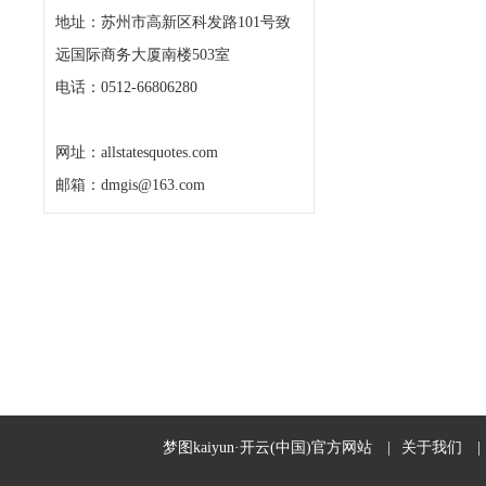
地址：苏州市高新区科发路101号致
远国际商务大厦南楼503室
电话：0512-66806280
网址：allstatesquotes.com
邮箱：dmgis@163.com
梦图kaiyun·开云(中国)官方网站
|
关于我们
|