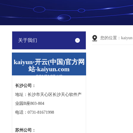
您的位置：
kaiy
关于我们
kaiyun·开云(中国)官方网
站-kaiyun.com
CONTACT US
长沙公司：
地址：长沙市天心区长沙天心软件产
业园B座803-804
电话：0731-81671998
苏州公司：