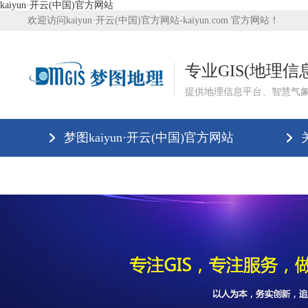
kaiyun·开云(中国)官方网站
欢迎访问kaiyun·开云(中国)官方网站-kaiyun.com 官方网站！
专业GIS(地理
提供地理信息平台、智慧气
梦图kaiyun·开云(中国)官方网站
kaiyun·开云(中国)官方网站
kaiy