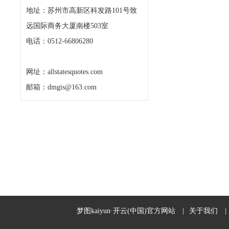
地址：苏州市高新区科发路101号致
远国际商务大厦南楼503室
电话：0512-66806280
网址：allstatesquotes.com
邮箱：dmgis@163.com
梦图kaiyun·开云(中国)官方网站
|
关于我们
|