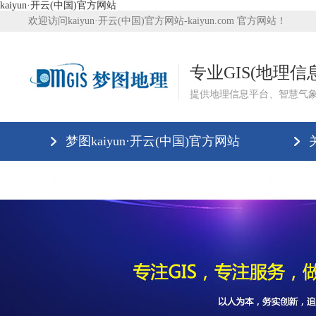
kaiyun·开云(中国)官方网站
欢迎访问kaiyun·开云(中国)官方网站-kaiyun.com 官方网站！
专业GIS(地理
提供地理信息平台、智慧气
梦图kaiyun·开云(中国)官方网站
kaiyun·开云(中国)官方网站
kaiy