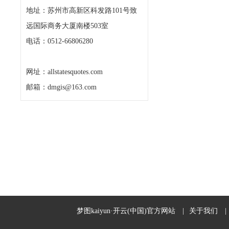
地址：苏州市高新区科发路101号致
远国际商务大厦南楼503室
电话：0512-66806280
网址：allstatesquotes.com
邮箱：dmgis@163.com
梦图kaiyun·开云(中国)官方网站
|
关于我们
|