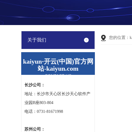
您的位置：
关于我们
kaiyun·开云(中国)官方网
站-kaiyun.com
CONTACT US
长沙公司：
地址：长沙市天心区长沙天心软件产
业园B座803-804
电话：0731-81671998
苏州公司：