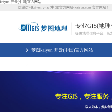
kaiyun·开云(中国)官方网站
欢迎访问kaiyun·开云(中国)官方网站-kaiyun.com 官方网站！
专业GIS(地
提供地理信息平台、智
梦图kaiyun·开云(中国)官方网站
kaiyun·开云(中国)官方网站
k