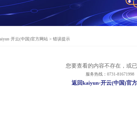
kaiyun·开云(中国)官方网站
> 错误提示
您要查看的内容不存在，或
服务热线：0731-81671998
返回kaiyun·开云(中国)官