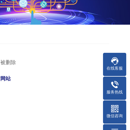
已被删除
在线客服
方网站
服务热线
微信咨询