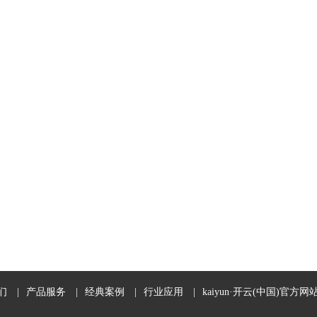
们
|
产品服务
|
经典案例
|
行业应用
|
kaiyun·开云(中国)官方网