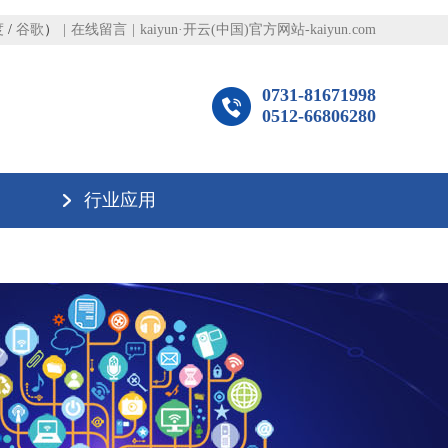
度
/
谷歌
）
|
在线留言
|
kaiyun·开云(中国)官方网站-kaiyun.com
0731-81671998
0512-66806280
行业应用