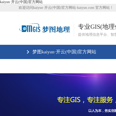
kaiyun·开云(中国)官方网站
欢迎访问kaiyun·开云(中国)官方网站-kaiyun.com 官方网站！
专业GIS(地
提供地理信息平台、智
梦图kaiyun·开云(中国)官方网站
kaiyun·开云(中国)官方网站
k