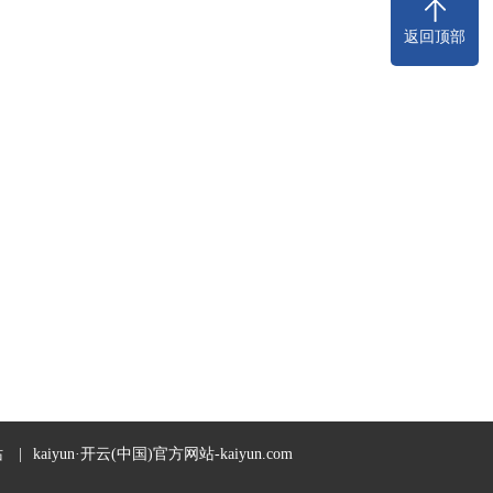
返回顶部
站
|
kaiyun·开云(中国)官方网站-kaiyun.com