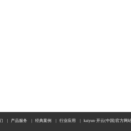
们
|
产品服务
|
经典案例
|
行业应用
|
kaiyun·开云(中国)官方网