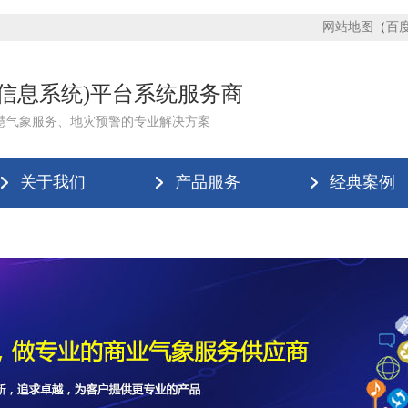
网站地图
（
百
理信息系统)平台系统服务商
慧气象服务、地灾预警的专业解决方案
关于我们
产品服务
经典案例
aiyun·开云(中国)官方网站-kaiyun.com